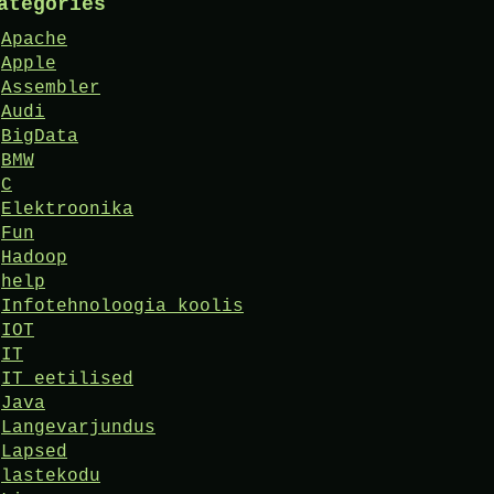
ategories
Apache
Apple
Assembler
Audi
BigData
BMW
C
Elektroonika
Fun
Hadoop
help
Infotehnoloogia koolis
IOT
IT
IT eetilised
Java
Langevarjundus
Lapsed
lastekodu