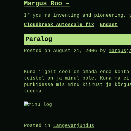
Margus Roo –
Skip
to
If you're inventing and pioneering, 
content
Cloudbreak Autoscale fix
Endast
Paralog
Posted on
August 21, 2006
by
margusj
Kuna ilgelt cool on omada enda kohta
teistel on ja minul pole. Kuna ma ei
purkidesse mis minu kiirust ja kõrgu
tegema.
Posted in
Langevarjundus