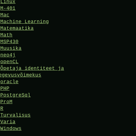
Linux
M-401
Mac
Machine Learning
Matemaatika
Math
MSP430
Muusika
neo4j
openCL
Õpetaja identiteet ja
egevusvõimekus
oracle
PHP
PostgreSql
ProM
R
Turvalisus
Varia
Windows