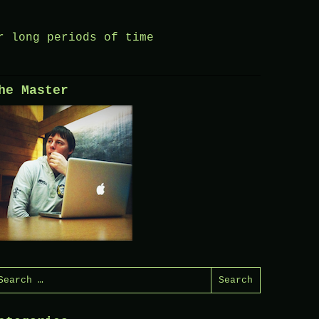
r long periods of time
he Master
earch
or: