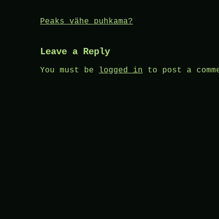
Post
Peaks vähe puhkama?
navigation
Leave a Reply
You must be
logged in
to post a comm