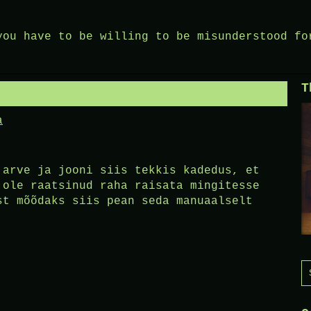
you have to be willing to be misunderstood fo
T
a
 arve ja jooni siis tekkis kadedus, et
 ole raatsinud raha raisata mingitesse
st mõõdaks siis pean seda manuaalselt
S
f