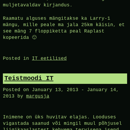
muljetavaldav kirjandus.
Raamatu alguses mängitakse ka Larry-1
mängu, mille peale ma jala 25km käisin, et
see mäng 7 floppiketta peal Raplast
kopeerida 🙂
Posted in
IT eetilised
Teistmoodi IT
Posted on
January 13, 2013
-
January 14,
2013
by
margusja
Inimene on üks huvitav elajas. Looduses
vigastada saanud või mingil muul põhjusel