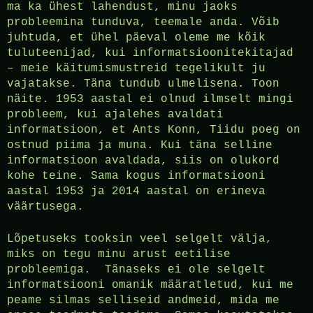
ma ka ühest lahendust, minu jaoks
probleemina tunduva, teemale anda. Võib
juhtuda, et ühel päeval oleme me kõik
tuluteenijad, kui informatsioonitekitajad
– meie käitumismustreid tegelikult ju
vajatakse. Täna tundub ulmelisena. Toon
näite. 1953 aastal ei olnud ilmselt mingi
probleem, kui ajalehes avaldati
informatsioon, et Ants Konn, Tiidu poeg on
ostnud piima ja muna. Kui täna selline
informatsioon avaldada, siis on olukord
kohe teine. Sama kogus informatsiooni
aastal 1953 ja 2014 aastal on erineva
väärtusega.
Lõpetuseks tooksin veel selgelt välja,
miks on tegu minu arust eetilise
probleemiga. Tänaseks ei ole selgelt
informatsiooni omanik määratletud, kui me
peame silmas selliseid andmeid, mida me