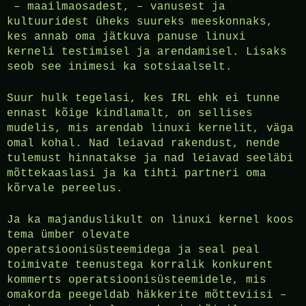
– maailmaosadest, – vanusest ja
kultuuridest üheks suureks meeskonnaks,
kes annab oma jätkuva panuse linuxi
kerneli testimisel ja arendamisel. Lisaks
seob see inimesi ka sotsiaalselt.
Suur hulk tegelasi, kes IRL ehk ei tunne
ennast kõige kindlamalt, on sellises
mudelis, mis arendab linuxi kernelit, väga
omal kohal. Nad leiavad rakendust, nende
tulemust hinnatakse ja nad leiavad seeläbi
mõttekaaslasi ja ka tihti partneri oma
kõrvale pereelus.
Ja ka majanduslikult on linuxi kernel koos
tema ümber olevate
operatsioonisüsteemidega ja seal peal
toimivate teenustega korralik konkurent
kommerts operatsioonisüsteemidele, mis
omakorda peegeldab häkkerite mõtteviisi –