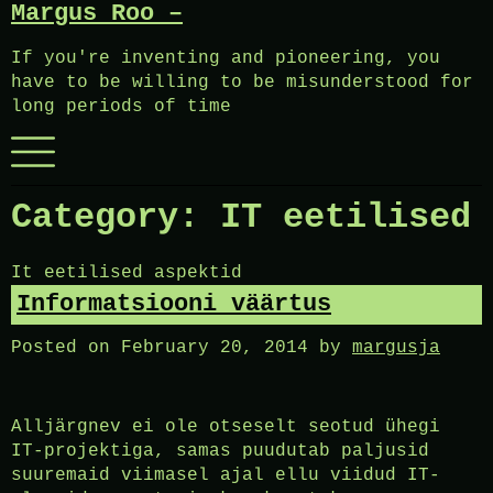
Margus Roo –
Skip
to
If you're inventing and pioneering, you
content
have to be willing to be misunderstood for
long periods of time
Menu
Category:
IT eetilised
It eetilised aspektid
Informatsiooni väärtus
Posted on
February 20, 2014
by
margusja
Alljärgnev ei ole otseselt seotud ühegi
IT-projektiga, samas puudutab paljusid
suuremaid viimasel ajal ellu viidud IT-