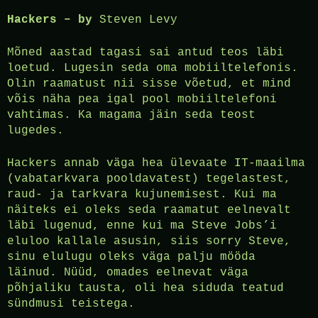
Hackers – by
Steven Levy
Mõned aastad tagasi sai antud teos läbi
loetud. Lugesin seda oma mobiiltelefonis.
Olin raamatust nii sisse võetud, et mind
võis näha pea igal pool mobiiltelefoni
vahtimas. Ka magama jäin seda teost
lugedes.
Hackers annab väga hea ülevaate IT-maailma
(vabatarkvara pooldavatest) tegelastest,
raud- ja tarkvara kujunemisest. Kui ma
näiteks ei oleks seda raamatut eelnevalt
läbi lugenud, enne kui ma Steve Jobs’i
eluloo kallale asusin, siis sorry Steve,
sinu elulugu oleks väga palju mööda
läinud. Nüüd, omades eelnevat väga
põhjaliku tausta, oli hea siduda teatud
sündmusi teistega.