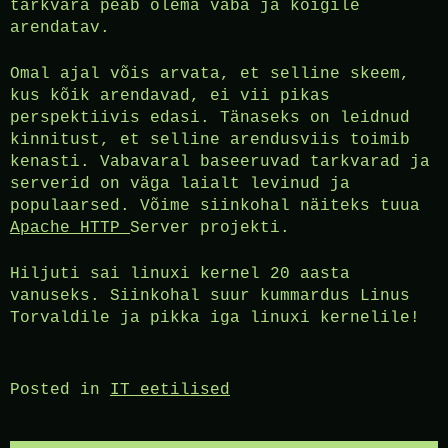
tarkvara peab olema vaba ja kõigile
arendatav.
Omal ajal võis arvata, et selline skeem,
kus kõik arendavad, ei vii pikas
perspektiivis edasi. Tänaseks on leidnud
kinnitust, et selline arendusviis toimib
kenasti. Vabavaral baseeruvad tarkvarad ja
serverid on väga laialt levinud ja
populaarsed. Võime siinkohal näiteks tuua
Apache HTTP
Server projekti.
Hiljuti sai linuxi kernel 20 aasta
vanuseks. Siinkohal suur kummardus Linus
Torvaldile ja pikka iga linuxi kernelile!
Posted in
IT eetilised