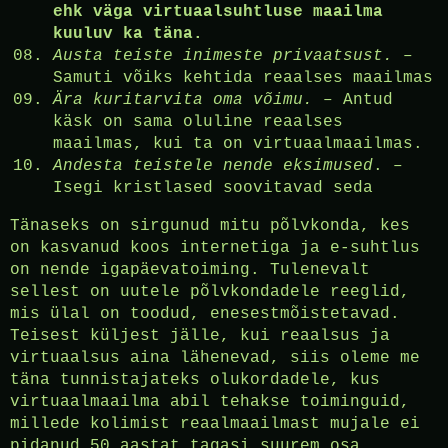
ehk väga virtuaalsuhtluse maailma
kuuluv ka täna.
Austa teiste inimeste privaatsust.
–
Samuti võiks kehtida reaalses maailmas
Ära kuritarvita oma võimu.
– Antud
käsk on sama oluline reaalses
maailmas, kui ta on virtuaalmaailmas.
Andesta teistele nende eksimused
. –
Isegi kristlased soovitavad seda
Tänaseks on sirgunud mitu põlvkonda, kes
on kasvanud koos internetiga ja e-suhtlus
on nende igapäevatoiming. Tulenevalt
sellest on uutele põlvkondadele reeglid,
mis ülal on toodud, enesestmõistetavad.
Teisest küljest jälle, kui reaalsus ja
virtuaalsus aina lähenevad, siis oleme me
täna tunnistajateks olukordadele, kus
virtuaalmaailma abil tehakse toiminguid,
millede kolimist reaalmaailmast mujale ei
pidanud 50 aastat tagasi suurem osa