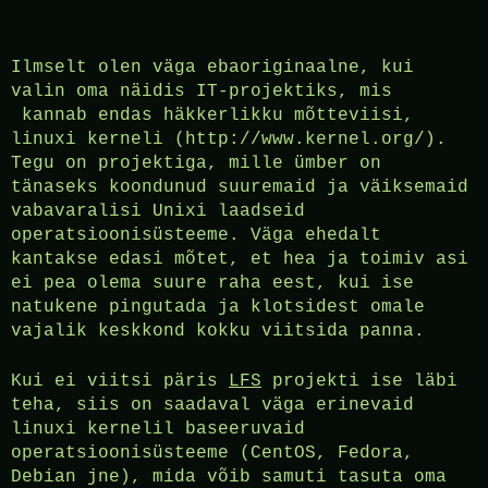
Ilmselt olen väga ebaoriginaalne, kui
valin oma näidis IT-projektiks, mis
kannab endas häkkerlikku mõtteviisi,
linuxi kerneli (http://www.kernel.org/).
Tegu on projektiga, mille ümber on
tänaseks koondunud suuremaid ja väiksemaid
vabavaralisi Unixi laadseid
operatsioonisüsteeme. Väga ehedalt
kantakse edasi mõtet, et hea ja toimiv asi
ei pea olema suure raha eest, kui ise
natukene pingutada ja klotsidest omale
vajalik keskkond kokku viitsida panna.
Kui ei viitsi päris
LFS
projekti ise läbi
teha, siis on saadaval väga erinevaid
linuxi kernelil baseeruvaid
operatsioonisüsteeme (CentOS, Fedora,
Debian jne), mida võib samuti tasuta oma