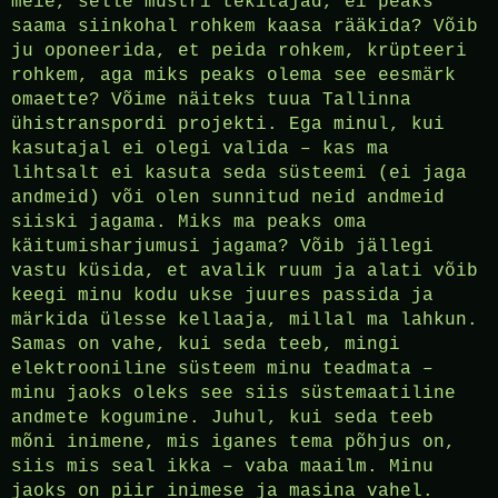
meie, selle mustri tekitajad, ei peaks
saama siinkohal rohkem kaasa rääkida? Võib
ju oponeerida, et peida rohkem, krüpteeri
rohkem, aga miks peaks olema see eesmärk
omaette? Võime näiteks tuua Tallinna
ühistranspordi projekti. Ega minul, kui
kasutajal ei olegi valida – kas ma
lihtsalt ei kasuta seda süsteemi (ei jaga
andmeid) või olen sunnitud neid andmeid
siiski jagama. Miks ma peaks oma
käitumisharjumusi jagama? Võib jällegi
vastu küsida, et avalik ruum ja alati võib
keegi minu kodu ukse juures passida ja
märkida ülesse kellaaja, millal ma lahkun.
Samas on vahe, kui seda teeb, mingi
elektrooniline süsteem minu teadmata –
minu jaoks oleks see siis süstemaatiline
andmete kogumine. Juhul, kui seda teeb
mõni inimene, mis iganes tema põhjus on,
siis mis seal ikka – vaba maailm. Minu
jaoks on piir inimese ja masina vahel.