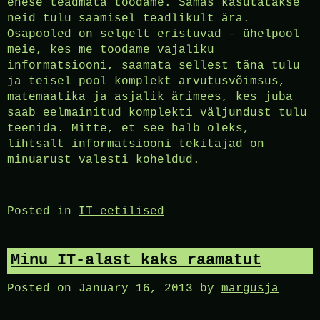
enese teadmata toodame. Samas kasutatakse
neid tulu saamisel teadlikult ära.
Osapooled on selgelt eristuvad – ühelpool
meie, kes me toodame vajaliku
informatsiooni, saamata sellest täna tulu
ja teisel pool komplekt arvutusvõimsus,
matemaatika ja asjalik ärimees, kes juba
saab eelmainitud komplekti väljundust tulu
teenida. Mitte, et see halb oleks,
lihtsalt informatsiooni tekitajad on
minuarust valesti koheldud.
Posted in
IT eetilised
Minu IT-alast kaks raamatut
Posted on
January 16, 2013
by
margusja