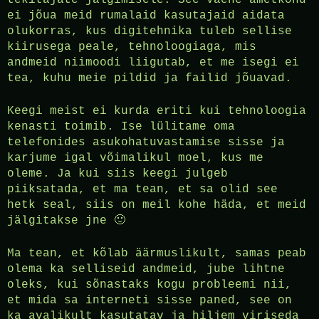
tekitajate jälgimisele. See vaene ametkond
ei jõua meid rumalaid kasutajaid aidata
olukorras, kus digitehnika tuleb sellise
kiirusega peale, tehnoloogiaga, mis
andmeid niimoodi liigutab, et me isegi ei
tea, kuhu meie pildid ja failid jõuavad.
Keegi meist ei kurda eriti kui tehnoloogia
kenasti toimib. Ise lülitame oma
telefonides asukohatuvastamise sisse ja
karjume igal võimalikul moel, kus me
oleme. Ja kui siis keegi julgeb
piiksatada, et ma tean, et sa olid see
hetk seal, siis on meil kohe häda, et meid
jälgitakse jne 🙂
Ma tean, et kõlab äärmuslikult, samas peab
olema ka selliseid andmeid, jube lihtne
oleks, kui sõnastaks kogu probleemi nii,
et mida sa interneti sisse paned, see on
ka avalikult kasutatav ja hiljem viriseda