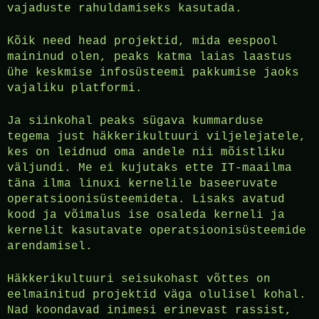
vajaduste rahuldamiseks kasutada.
Kõik need head projektid, mida eespool
maininud olen, peaks katma laias laastus
ühe keskmise infosüsteemi pakkumise jaoks
vajaliku platformi.
Ja siinkohal peaks sügava kummarduse
tegema just häkkerikultuuri viljelejatele,
kes on leidnud oma andele nii mõistliku
väljundi. Me ei kujutaks ette IT-maailma
täna ilma linuxi kernelile baseeruvate
operatsioonisüsteemideta. Lisaks avatud
kood ja võimalus ise osaleda kerneli ja
kernelit kasutavate operatsioonisüsteemide
arendamisel.
Häkkerikultuuri seisukohast võttes on
eelmainitud projektid väga olulisel kohal.
Nad koondavad inimesi erinevast rassist,