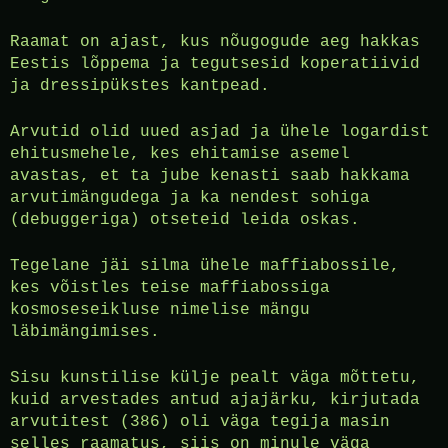
Raamat on ajast, kus nõugogude aeg hakkas
Eestis lõppema ja tegutsesid koperatiivid
ja dressipükstes kantpead.
Arvutid olid uued asjad ja ühele logardist
ehitusmehele, kes ehitamise asemel
avastas, et ta jube kenasti saab hakkama
arvutimängudega ja ka nendest sohiga
(debuggeriga) otseteid leida oskas.
Tegelane jäi silma ühele maffiabossile,
kes võistles teise maffiabossiga
kosmoseseikluse nimelise mängu
läbimängimises.
Sisu kunstilise külje pealt väga mõttetu,
kuid arvestades antud ajajärku, kirjutada
arvutitest (386) oli väga tegija masin
selles raamatus, siis on minule väga