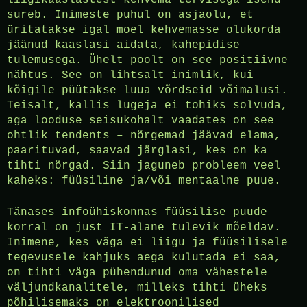
liigikaaslastest kehvema tervisega isend
sureb. Inimeste puhul on asjaolu, et
üritatakse igal moel kehvemasse olukorda
jäänud kaaslasi aidata, kahepidise
tulemusega. Ühelt poolt on see positiivne
nähtus. See on lihtsalt inimlik, kui
kõigile püütakse luua võrdseid võimalusi.
Teisalt, kallis lugeja ei tohiks solvuda,
aga looduse seisukohalt vaadates on see
ohtlik tendents – nõrgemad jäävad elama,
paarituvad, saavad järglasi, kes on ka
tihti nõrgad. Siin jaguneb probleem veel
kaheks: füüsiline ja/või mentaalne puue.
Tänases infoühiskonnas füüsilise puude
korral on just IT-alane tulevik mõeldav.
Inimene, kes väga ei liigu ja füüsilisele
tegevusele kahjuks aega kulutada ei saa,
on tihti väga pühendunud oma vähestele
väljundkanalitele, milleks tihti üheks
põhilisemaks on elektroonilised