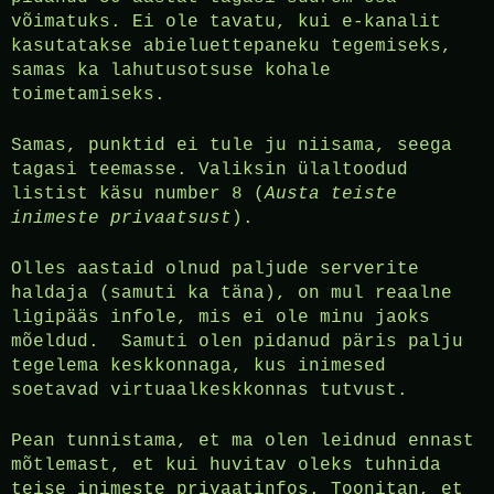
võimatuks. Ei ole tavatu, kui e-kanalit
kasutatakse abieluettepaneku tegemiseks,
samas ka lahutusotsuse kohale
toimetamiseks.
Samas, punktid ei tule ju niisama, seega
tagasi teemasse. Valiksin ülaltoodud
listist käsu number 8 (
Austa teiste
inimeste privaatsust
).
Olles aastaid olnud paljude serverite
haldaja (samuti ka täna), on mul reaalne
ligipääs infole, mis ei ole minu jaoks
mõeldud. Samuti olen pidanud päris palju
tegelema keskkonnaga, kus inimesed
soetavad virtuaalkeskkonnas tutvust.
Pean tunnistama, et ma olen leidnud ennast
mõtlemast, et kui huvitav oleks tuhnida
teise inimeste privaatinfos. Toonitan, et