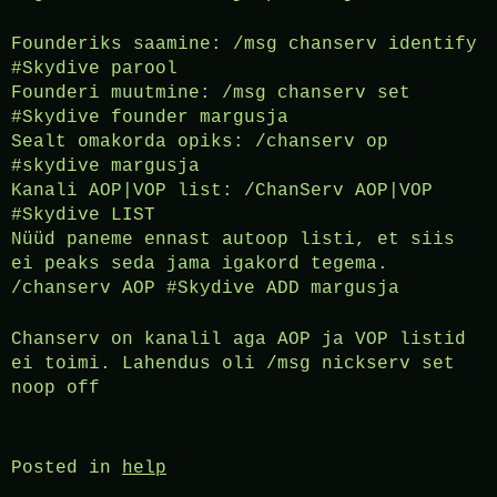
Founderiks saamine: /msg chanserv identify
#Skydive parool
Founderi muutmine: /msg chanserv set
#Skydive founder margusja
Sealt omakorda opiks: /chanserv op
#skydive margusja
Kanali AOP|VOP list: /ChanServ AOP|VOP
#Skydive LIST
Nüüd paneme ennast autoop listi, et siis
ei peaks seda jama igakord tegema.
/chanserv AOP #Skydive ADD margusja
Chanserv on kanalil aga AOP ja VOP listid
ei toimi. Lahendus oli /msg nickserv set
noop off
Posted in
help