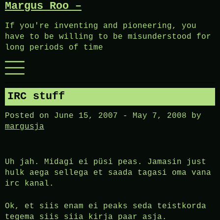
Margus Roo –
Skip
to
If you're inventing and pioneering, you
content
have to be willing to be misunderstood for
long periods of time
Menu
IRC stuff
Posted on
June 15, 2007
-
May 7, 2008
by
margusja
Uh jah. Midagi ei püsi peas. Jamasin just
hulk aega sellega et saada tagasi oma vana
irc kanal.
Ok, et siis enam ei peaks seda teistkorda
tegema siis siia kirja paar asja.