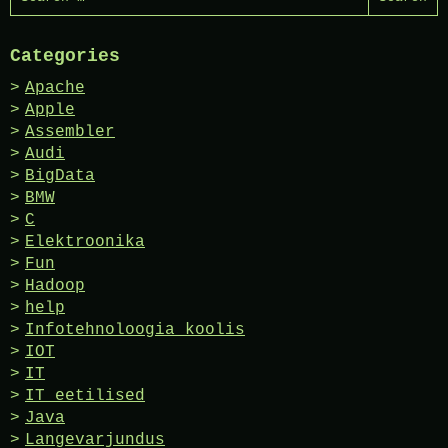
for:
Categories
Apache
Apple
Assembler
Audi
BigData
BMW
C
Elektroonika
Fun
Hadoop
help
Infotehnoloogia koolis
IOT
IT
IT eetilised
Java
Langevarjundus