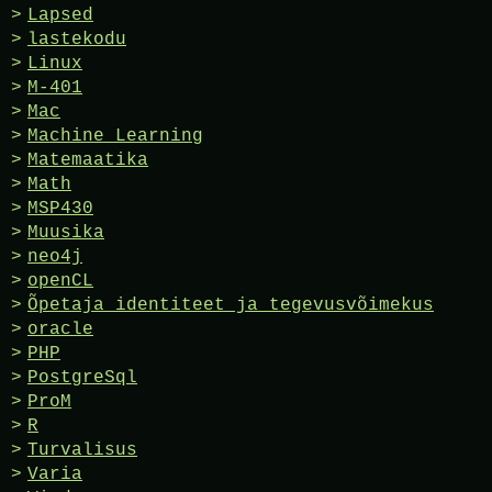
Lapsed
lastekodu
Linux
M-401
Mac
Machine Learning
Matemaatika
Math
MSP430
Muusika
neo4j
openCL
Õpetaja identiteet ja tegevusvõimekus
oracle
PHP
PostgreSql
ProM
R
Turvalisus
Varia