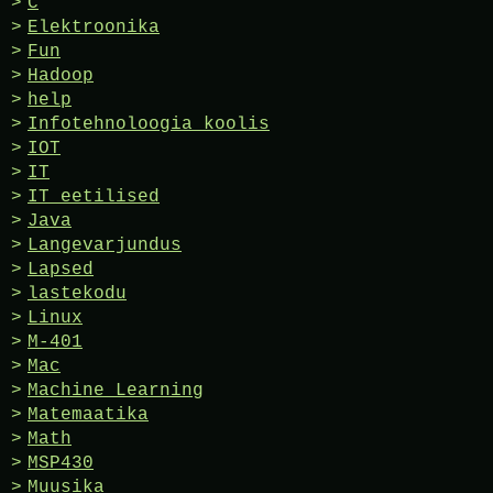
C
Elektroonika
Fun
Hadoop
help
Infotehnoloogia koolis
IOT
IT
IT eetilised
Java
Langevarjundus
Lapsed
lastekodu
Linux
M-401
Mac
Machine Learning
Matemaatika
Math
MSP430
Muusika