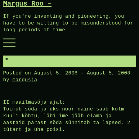
Margus Roo –
Skip
to
If you're inventing and pioneering, you
content
have to be willing to be misunderstood for
long periods of time
Menu
*
Posted on
August 5, 2008
-
August 5, 2008
by
margusja
II maailmasõja ajal:
Toimub sõda ja üks noor naine saab kolm
kuuli kõhtu, läbi ime jääb elama ja
aastaid pärast sõda sünnitab ta lapsed, 2
tütart ja ühe poisi.