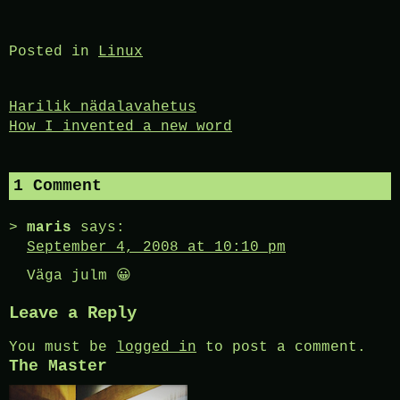
Posted in
Linux
Post
Harilik nädalavahetus
How I invented a new word
navigation
1 Comment
maris
says:
September 4, 2008 at 10:10 pm
Väga julm 😀
Leave a Reply
You must be
logged in
to post a comment.
The Master