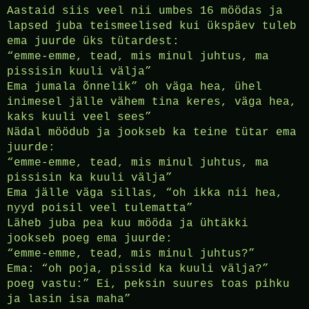
Aastaid siis veel nii umbes 16 möödas ja
lapsed juba teismeelised kui ükspäev tuleb
ema juurde üks tütardest:
“emme-emme, tead, mis minul juhtus, ma
pissisin kuuli välja”
Ema jumala õnnelik” oh väga hea, ühel
inimesel jälle vähem tina keres, väga hea,
kaks kuuli veel sees”
Nädal möödub ja jookseb ka teine tütar ema
juurde:
“emme-emme, tead, mis minul juhtus, ma
pissisin ka kuuli välja”
Ema jälle väga sillas, “oh ikka nii hea,
nyyd poisil veel tulematta”
Läheb juba pea kuu mööda ja ühtäkki
jookseb poeg ema juurde:
“emme-emme, tead, mis minul juhtus?”
Ema: “oh poja, pissid ka kuuli välja?”
poeg vastu:” Ei, peksin suures toas pihku
ja lasin isa maha”