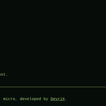
ent.
: micro, developed by
DevriX
.