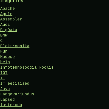
ategories
Apache
Apple
Assembler
Audi
BigData
BMW
C
Elektroonika
Fun
Hadoop
help
Infotehnoloogia koolis
IOT
IT
IT eetilised
Java
Langevarjundus
Lapsed
lastekodu