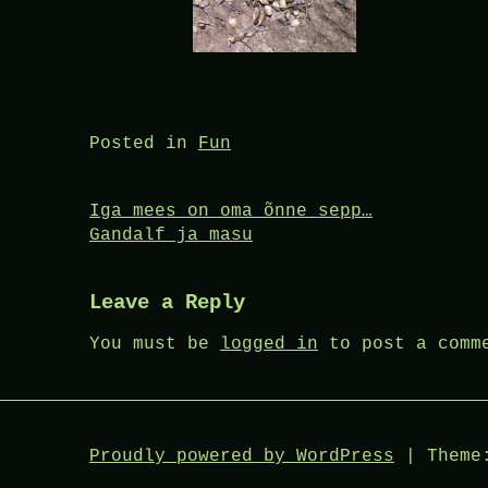
Posted in
Fun
Post
Iga mees on oma õnne sepp…
Gandalf ja masu
navigation
Leave a Reply
You must be
logged in
to post a comm
Proudly powered by WordPress
|
Theme