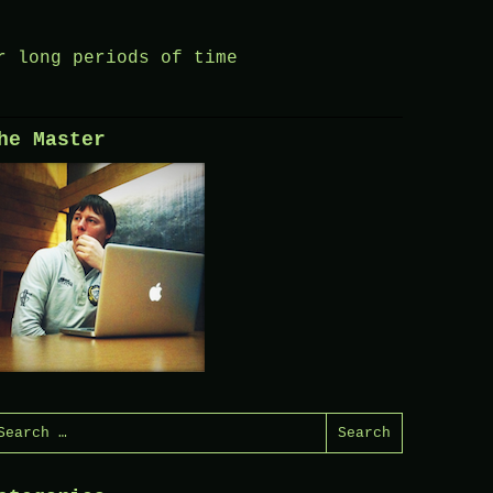
r long periods of time
he Master
earch
or: