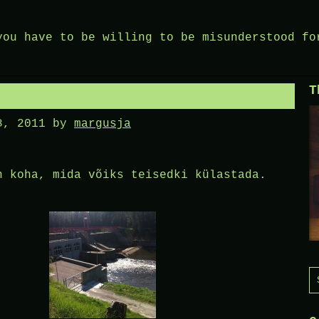
you have to be willing to be misunderstood fo
T
8, 2011
by
margusja
n koha, mida võiks teisedki külastada.
S
f