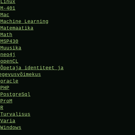
Linux
M-401
Mac
Machine Learning
Matemaatika
Math
MSP430
Muusika
neo4j
openCL
Õpetaja identiteet ja
egevusvõimekus
oracle
PHP
PostgreSql
ProM
R
Turvalisus
Varia
Windows