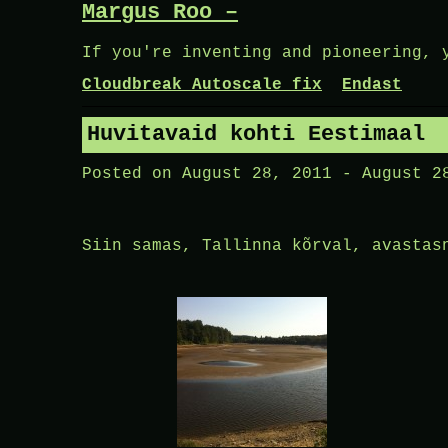
Margus Roo –
Skip
to
If you're inventing and pioneering, 
content
Cloudbreak Autoscale fix
Endast
Huvitavaid kohti Eestimaal
Posted on
August 28, 2011
-
August 2
Siin samas, Tallinna kõrval, avastas