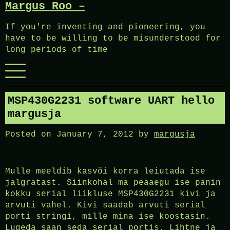
Margus Roo –
Skip
to
If you're inventing and pioneering, you
content
have to be willing to be misunderstood for
long periods of time
Menu
MSP430G2231 software UART hello
margusja
Posted on
January 7, 2012
by
margusja
Mulle meeldib kasvõi korra leiutada ise
jalgratast. Siinkohal ma peaaegu ise panin
kokku serial liikluse MSP430G2231 kivi ja
arvuti vahel. Kivi saadab arvuti serial
porti stringi, mille mina ise koostasin.
Lugeda saan seda serial portis. Lihtne ja