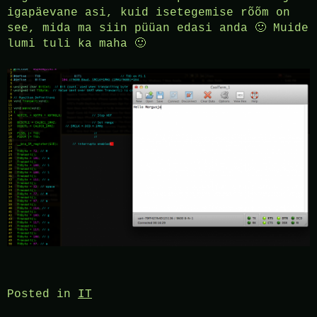
igapäevane asi, kuid isetegemise rõõm on
see, mida ma siin püüan edasi anda 🙂 Muide
lumi tuli ka maha 🙂
Posted in
IT