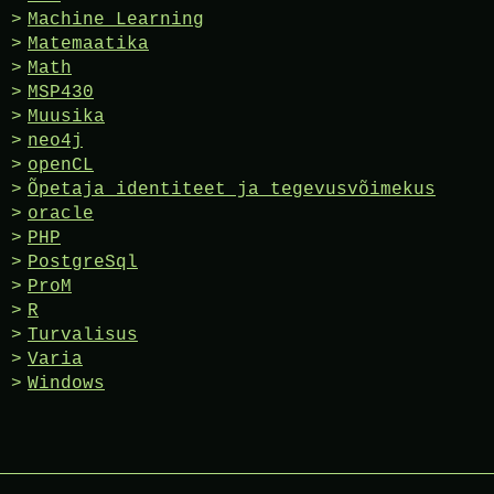
Machine Learning
Matemaatika
Math
MSP430
Muusika
neo4j
openCL
Õpetaja identiteet ja tegevusvõimekus
oracle
PHP
PostgreSql
ProM
R
Turvalisus
Varia
Windows