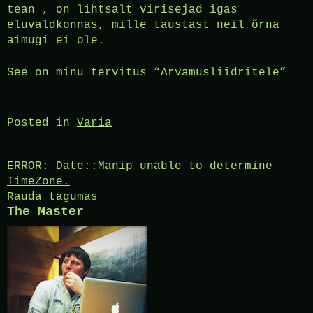
tean , on lihtsalt virisejad igas
eluvaldkonnas, mille taustast neil õrna
aimugi ei ole.
See on minu tervitus “Arvamusliidritele”
Posted in
Varia
Post
ERROR: Date::Manip unable to determine
TimeZone.
navigation
Rauda tagumas
The Master