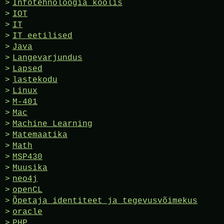
Infotehnoloogia koolis
IOT
IT
IT eetilised
Java
Langevarjundus
Lapsed
lastekodu
Linux
M-401
Mac
Machine Learning
Matemaatika
Math
MSP430
Muusika
neo4j
openCL
Õpetaja identiteet ja tegevusvõimekus
oracle
PHP