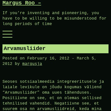
Margus Roo –
Skip
to
If you're inventing and pioneering, you
content
have to be willing to be misunderstood for
long periods of time
Menu
Arvamusliider
Posted on
February 16, 2012
-
March 5,
2012
by
margusja
Seoses sotsiaalmeedia integreeritusele ja
laiale levikule on jõudu kogumas väliend
“Arvamusliider” oma uues tähenduses.
Positiivne on see, et on olemas sellised
tehnilised vahendid. Negatiivne see, et
suurem osa nn arvamusliidreid, keda mina