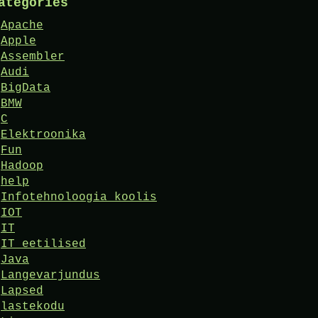
ategories
Apache
Apple
Assembler
Audi
BigData
BMW
C
Elektroonika
Fun
Hadoop
help
Infotehnoloogia koolis
IOT
IT
IT eetilised
Java
Langevarjundus
Lapsed
lastekodu