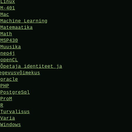
Linux
M-401
Mac
Machine Learning
Matemaatika
Math
MSP430
Muusika
neo4j
openCL
Õpetaja identiteet ja
egevusvõimekus
oracle
PHP
PostgreSql
ProM
R
Turvalisus
Varia
Windows