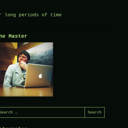
r long periods of time
he Master
earch
or: