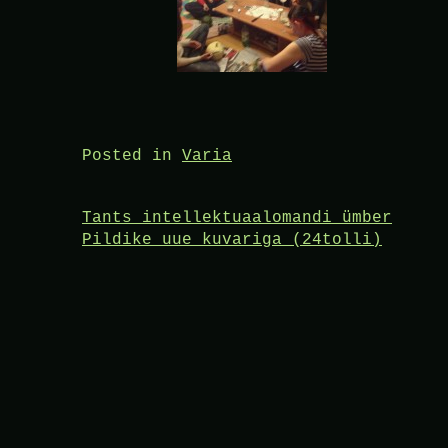
Posted in
Varia
Post
Tants intellektuaalomandi ümber
Pildike uue kuvariga (24tolli)
navigation