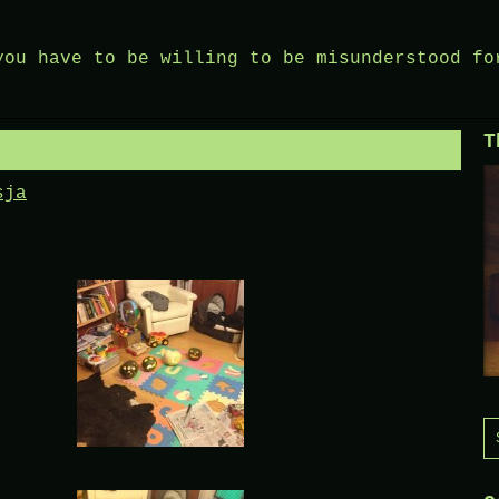
you have to be willing to be misunderstood fo
T
sja
S
f