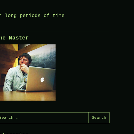
r long periods of time
he Master
earch
or: