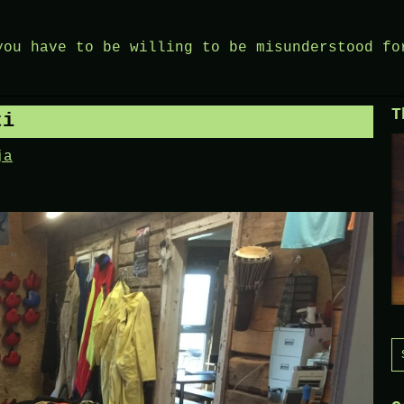
you have to be willing to be misunderstood fo
T
ti
ja
S
f