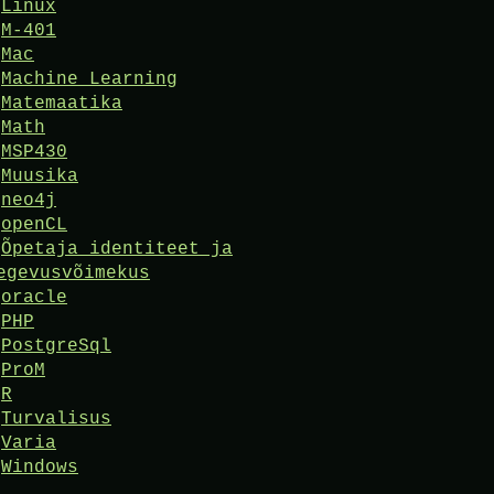
Linux
M-401
Mac
Machine Learning
Matemaatika
Math
MSP430
Muusika
neo4j
openCL
Õpetaja identiteet ja
egevusvõimekus
oracle
PHP
PostgreSql
ProM
R
Turvalisus
Varia
Windows