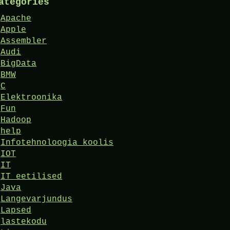
ategories
Apache
Apple
Assembler
Audi
BigData
BMW
C
Elektroonika
Fun
Hadoop
help
Infotehnoloogia koolis
IOT
IT
IT eetilised
Java
Langevarjundus
Lapsed
lastekodu