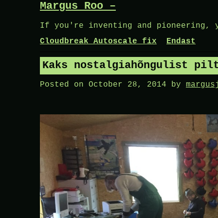
Margus Roo –
Skip
to
If you're inventing and pioneering, 
content
Cloudbreak Autoscale fix
Endast
Kaks nostalgiahõngulist pil
Posted on
October 28, 2014
by
margus