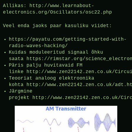
Allikas: http://www.learnabout-
electronics.org/Oscillators/osc22.php
Veel enda jaoks paar kasuliku viidet:
https://payatu.com/getting-started-with-
radio-waves-hacking/
Kuidas moduleeritud signaal õhku
saata https://rimstar.org/science_electro
Päris palju huvitavaid FM
linke http://www.zen22142.zen.co.uk/Circu
Teooriat analoog elektroonika
kohta http://www.zen22142.zen.co.uk/adt.h
Järgmine
projekt http://www.zen22142.zen.co.uk/Cir