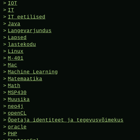
IOT
IT
IT eetilised
Java
Langevarjundus
Lapsed
lastekodu
Linux
M-401
Mac
Machine Learning
Matemaatika
Math
MSP430
Muusika
neo4j
openCL
Õpetaja identiteet ja tegevusvõimekus
oracle
PHP