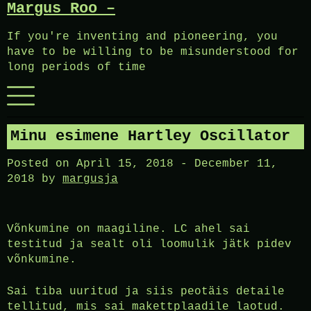
Margus Roo –
Skip
to
If you're inventing and pioneering, you
content
have to be willing to be misunderstood for
long periods of time
Menu
Minu esimene Hartley Oscillator
Posted on
April 15, 2018
-
December 11,
2018
by
margusja
Võnkumine on maagiline. LC ahel sai
testitud ja sealt oli loomulik jätk pidev
võnkumine.
Sai tiba uuritud ja siis peotäis detaile
tellitud, mis sai makettplaadile laotud.