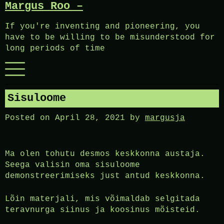
Margus Roo –
Skip
to
If you're inventing and pioneering, you
content
have to be willing to be misunderstood for
long periods of time
Menu
Sisuloome
Posted on
April 28, 2021
by
margusja
Ma olen tohutu desmos keskkonna austaja.
Seega valisin oma sisuloome
demonstreerimiseks just antud keskkonna.
Lõin materjali, mis võimaldab selgitada
teravnurga siinus ja koosinus mõisteid.