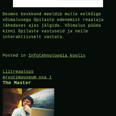
Desmos keskkond meeldib mulle eelkõige
võimalusega õpilaste edenemist reaalaja
lähedases ajas jälgida. Võimalus püüda
kinni õpilaste vastuseid ja neile
interaktiivselt vastata.
Posted in
Infotehnoloogia koolis
Post
Liitreaalsus
Arvutimuuseum osa 1
navigation
The Master