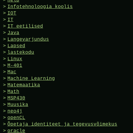
help
Infotehnoloogia koolis
IOT
IT
IT eetilised
Java
Langevarjundus
Lapsed
lastekodu
Linux
M-401
Mac
Machine Learning
Matemaatika
Math
MSP430
Muusika
neo4j
openCL
Õpetaja identiteet ja tegevusvõimekus
oracle