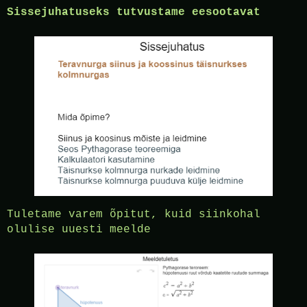
Sissejuhatuseks tutvustame eesootavat
Tuletame varem õpitut, kuid siinkohal
olulise uuesti meelde