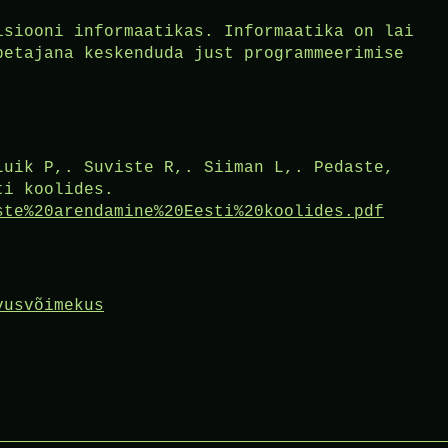
isiooni informaatikas. Informaatika on lai
petajana keskenduda just programmeerimise
Luik P,. Suviste R,. Siiman L,. Pedaste,
ti koolides.
ste%20arendamine%20Eesti%20koolides.pdf
vusvõimekus