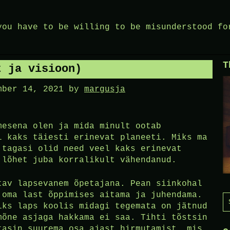
you have to be willing to be misunderstood fo
T
t ja visioon)
mber 14, 2021
by
margusja
mesena olen ja mida minult ootab
l kaks täiesti erinevat planeeti. Miks ma
 tagasi olid need veel kaks erinevat
 lõhet juba korralikult vähendanud.
tav lapsevanem õpetajana. Pean siinkohal
 oma last õppimises aitama ja juhendama.
S
iks laps koolis midagi tegemata on jätnud
f
mõne asjaga hakkama ei saa. Tihti tõstsin
tasin suurema osa ajast hirmutamist, mis