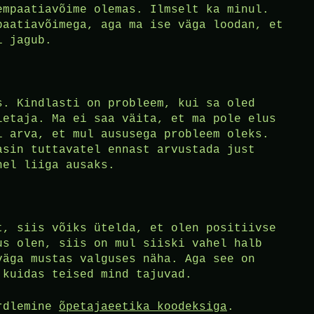
empaatiavõime olemas. Ilmselt ka minul.
paatiavõimega, aga ma ise väga loodan, et
i jagub.
s. Kindlasti on probleem, kui sa oled
letaja. Ma ei saa väita, et ma pole elus
i arva, et mul aususega probleem oleks.
asin tuttavatel ennast arvustada just
hel liiga ausaks.
t, siis võiks ütelda, et olen positiivse
us olen, siis on mul siiski vahel halb
väga mustas valguses näha. Aga see on
 kuidas teised mind tajuvad.
õrdlemine
õpetajaeetika koodeksiga
.