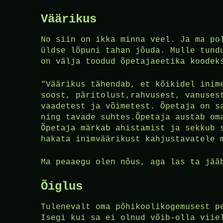
Väärikus
No siin on ikka minna veel. Ja ma po
üldse lõpuni tahan jõuda. Mulle tund
on välja toodud õpetajaeetika koodek
“Väärikus tähendab, et kõikidel inim
soost, päritolust,rahvusest, vanuses
vaadetest ja võimetest. Õpetaja on s
ning tavade suhtes.Õpetaja austab om
Õpetaja märkab ahistamist ja sekkub 
hakata inimväärikust kahjustavatele 
Ma peaaegu olen nõus, aga las ta jää
Õiglus
Tulenevalt oma põhikoolikogemusest p
Isegi kui sa ei olnud võib-olla viie