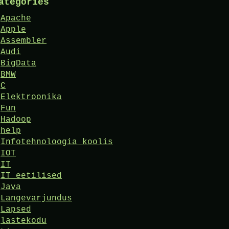
ategories
Apache
Apple
Assembler
Audi
BigData
BMW
C
Elektroonika
Fun
Hadoop
help
Infotehnoloogia koolis
IOT
IT
IT eetilised
Java
Langevarjundus
Lapsed
lastekodu