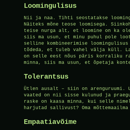
Loomingulisus
Nii ja naa. Tihti seostatakse loomin
Näiteks mõne teose loomisega. Siinko
teise nurga alt, et loomine on ka ol
siis ma usun, et minu puhul pole loo
selline kombineerimise loomingulisus
tõdeda, et tuleb vahel välja küll. L
on selle eest nõus päris korraliku r
minna, siis ma usun, et õpetaja kont
Tolerantsus
Ütlen ausalt – siin on arenguruumi. 
vaated on nii sisse kulunud ja praeg
raske on kaasa minna, kui selle nime
harjutad sallivust? Oma mõttemaailma
Empaatiavõime