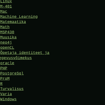
Linux
M-401
Mac
Machine Learning
Matemaatika
Math
MSP430
Muusika
neo4j
openCL
Õpetaja identiteet ja
egevusvõimekus
oracle
PHP
PostgreSql
ProM
R
Turvalisus
Varia
Windows