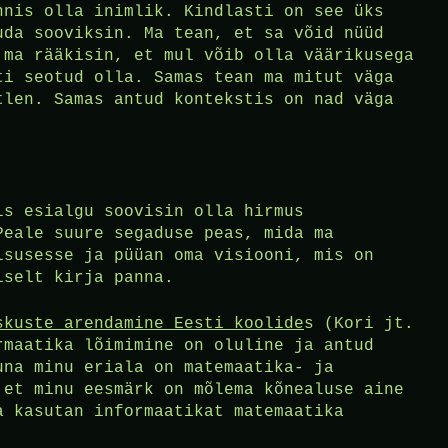
nnis olla inimlik. Kindlasti on see üks
uda sooviksin. Ma tean, et sa võid nüüd
 ma rääkisin, et mul võib olla väärikusega
ti seotud olla. Samas tean ma mitut väga
tlen. Samas antud kontekstis on nad väga
is esialgu soovisin olla hirmus
Peale suure segaduse peas, mida ma
lsusesse ja püüan oma visiooni, mis on
iselt kirja panna.
skuste arendamine Eesti koolide
s (Kori jt.
rmaatika lõimimine on oluline ja antud
una minu eriala on matemaatika- ja
 et minu eesmärk on mõlema kõnealuse aine
a kasutan informaatikat matemaatika