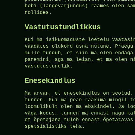
hobi (langevarjundus) raames olen sa
rollides.
Vastutustundlikkus
Kui ma isikuomaduste loetelu vaatasi
vaadates olukord üsna nutune. Praegu
mulle tundub, et siin ma olen endaga
paremini, aga ma leian, et ma olen n
vastutustundlik.
Enesekindlus
Ma arvan, et enesekindlus on seotud,
tunnen. Kui ma pean rääkima mingil t
loomulikult olen ma ebakindel. Ja lo
väga kodus, tunnen ma ennast nagu ka
et õpetajana tuleb ennast õpetatavas
spetsialistiks teha.