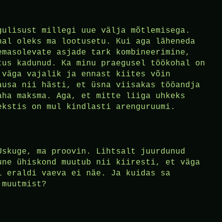
gulisust millegi uue välja mõtlemisega.
hal oleks ma lootusetu. Kui aga läheneda
emasolevate asjade tark kombineerimine,
tus kadunud. Ka minu praegusel töökohal on
 väga vajalik ja ennast kiites võin
ausa nii hästi, et üsna viisakas tööandja
aha maksma. Aga, et mitte liiga uhkeks
ekstis on mul kindlasti arenguruumi.
Uskuge, ma proovin. Lihtsalt juurdunud
une ühiskond muutub nii kiiresti, et väga
l eraldi vaeva ei näe. Ja kuidas sa
 muutmist?