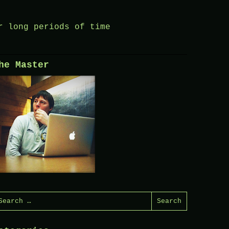
r long periods of time
he Master
earch
or: