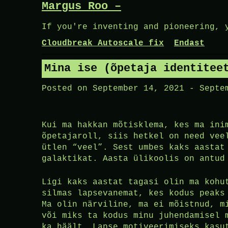
Margus Roo –
Skip
to
If you're inventing and pioneering, 
content
Cloudbreak Autoscale fix
Endast
Mina ise (õpetaja identitee
Posted on
September 14, 2021
-
Septe
Kui ma hakkan mõtisklema, kes ma ini
õpetajaroll, siis hetkel on need vee
ütlen “veel”. Sest umbes kaks aastat
galaktikat. Aasta ülikoolis on antud
Ligi kaks aastat tagasi olin ma kohu
silmas lapsevanemat, kes kodus peaks
Ma olin närviline, ma ei mõistnud, m
või miks ta kodus minu juhendamisel 
ka häält. Lapse motiveerimiseks kasu