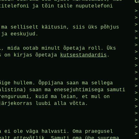
C
titelefoni ja tõin talle nuputelefoni
 ma selliselt käitusin, siis üks põhjus
 ja eeskujud.
l, mida ootab minult õpetaja roll. Üks
is on kirjas õpetaja
kutsestandardis
.
õige hullem. Õppijana saan ma sellega
alistina) saan ma enesejuhtimisega samuti
renguruumi, kuid ma leian, et mul on
järjekorras luubi alla võtta.
a ei ole väga halvasti. Oma praegusel
valt ettevõtlik. Samuti oma ühe suurema