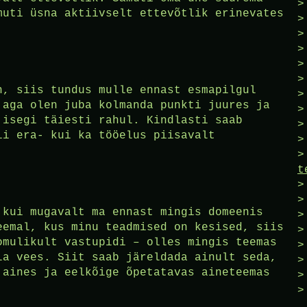
muti üsna aktiivselt ettevõtlik erinevates
n, siis tundus mulle ennast esmapilgul
 aga olen juba kolmanda punkti juures ja
 isegi täiesti rahul. Kindlasti saab
ii era- kui ka tööelus piisavalt
t
 kui mugavalt ma ennast mingis domeenis
eemal, kus minu teadmised on kesised, siis
omulikult vastupidi – olles mingis teemas
la vees. Siit saab järeldada ainult seda,
 aines ja eelkõige õpetatavas aineteemas