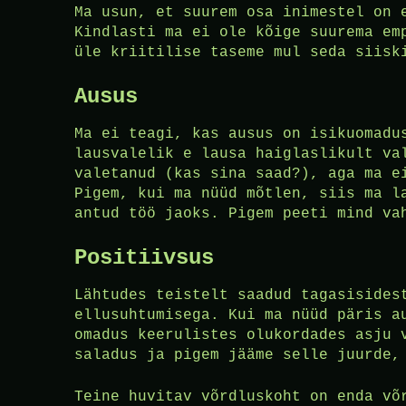
Ma usun, et suurem osa inimestel on 
Kindlasti ma ei ole kõige suurema em
üle kriitilise taseme mul seda siisk
Ausus
Ma ei teagi, kas ausus on isikuomadu
lausvalelik e lausa haiglaslikult va
valetanud (kas sina saad?), aga ma e
Pigem, kui ma nüüd mõtlen, siis ma l
antud töö jaoks. Pigem peeti mind va
Positiivsus
Lähtudes teistelt saadud tagasisides
ellusuhtumisega. Kui ma nüüd päris a
omadus keerulistes olukordades asju 
saladus ja pigem jääme selle juurde,
Teine huvitav võrdluskoht on enda v