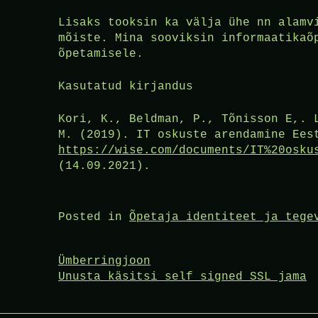
Lisaks tooksin ka välja ühe nn alamv
mõiste. Mina sooviksin informaatikaõ
õpetamisele.
Kasutatud kirjandus
Kori, K., Beldman, P., Tõnisson E,. 
M. (2019). IT oskuste arendamine Ees
https://wise.com/documents/IT%20osku
(14.09.2021).
Posted in
Õpetaja identiteet ja tege
Post
Ümberringjoon
Unusta käsitsi self signed SSL jama
navigation