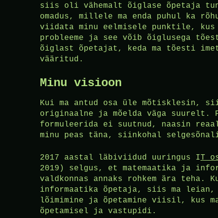
siis oli vähemalt õiglase õpetaja tu
omadus, millele ma enda puhul ka rõh
viidata minu eelmisele punktile, kus
probleeme ja see võib õiglusega tões
õiglast õpetajat, keda ma tõesti ime
vääritud.
Minu visioon
Kui ma antud osa üle mõtisklesin, si
originaalne ja mõelda väga suurelt. 
formuleerida ei suutnud, naasin reaa
minu peas täna, siinkohal selgesõnal
2017 aastal läbiviidud uuringus I
T o
2019) selgus, et matemaatika ja info
valdkonnas annaks rohkem ära teha. K
informaatika õpetaja, siis ma leian,
lõimimine ja õpetamine viisil, kus m
õpetamisel ja vastupidi.