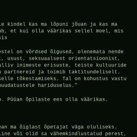
le kindel kas ma lõpuni jõuan ja kas ma
ub, et kui olla väärikas sellel moel, mis
sis
estel on võrdsed õigused, olenemata nende
t, usust, seksuaalsest orientatsioonist,
alliv inimeste erisuste, teiste kultuuride
a partnereid ja toimib taktitundeliselt.
selle tõkestamiseks. Tal on kohustus vastu
muudatustele hariduselus.”
b. Püüan õpilaste ees olla väärikas.
ean ma õiglast õpetajat väga oluliseks.
line või olid sa vähemkindlustatud perest,