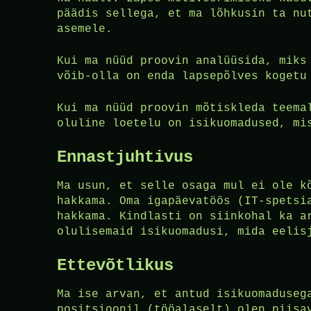
päädis sellega, et ma lõhkusin ta nu
asemele.
Kui ma nüüd proovin analüüsida, miks
võib-olla on enda lapsepõlves kogetu
Kui ma nüüd proovin mõtiskleda teema
oluline loetelu on isikuomadused, m
Ennastjuhtivus
Ma usun, et selle osaga mul ei ole k
hakkama. Oma igapäevatöös (IT-spetsi
hakkama. Kindlasti on siinkohal ka a
olulisemaid isikuomadusi, mida eelis
Ettevõtlikus
Ma ise arvan, et antud isikuomaduseg
positsioonil (tööalaselt) olen piisa