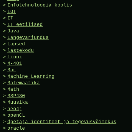
Infotehnoloogia koolis
IOT
IT
IT eetilised
Java
Langevarjundus
Lapsed
lastekodu
Linux
M-401
Mac
Machine Learning
Matemaatika
Math
MSP430
Muusika
neo4j
openCL
Õpetaja identiteet ja tegevusvõimekus
oracle