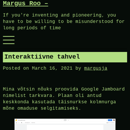
Margus Roo –
Skip
to
If you're inventing and pioneering, you
content
have to be willing to be misunderstood for
long periods of time
Menu
Interaktiivne tahvel
Posted on
March 16, 2021
by
margusja
Mina võtsin nõuks proovida Google Jamboard
nimelist tarkvara. Plaan oli antud
keskkonda kasutada täisnurkse kolmnurga
mõne omaduse selgitamiseks.