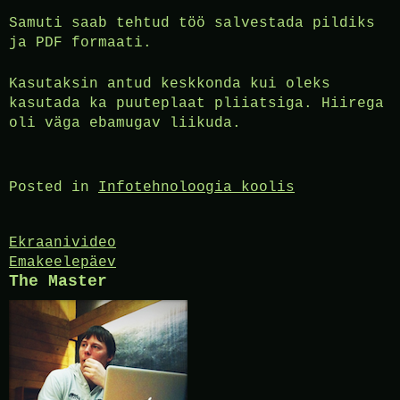
Samuti saab tehtud töö salvestada pildiks
ja PDF formaati.
Kasutaksin antud keskkonda kui oleks
kasutada ka puuteplaat pliiatsiga. Hiirega
oli väga ebamugav liikuda.
Posted in
Infotehnoloogia koolis
Post
Ekraanivideo
Emakeelepäev
navigation
The Master