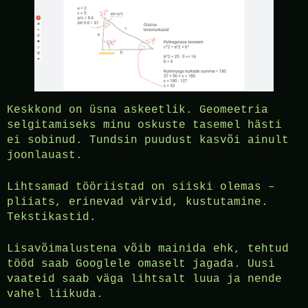
Keskkond on üsna askeetlik. Geomeetria
selgitamiseks minu oskuste tasemel hästi
ei sobinud. Tundsin puudust kasvõi ainult
joonlauast.
Lihtsamad tööriistad on siiski olemas –
pliiats, erinevad värvid, kustutamine.
Tekstikastid.
Lisavõimalustena võib mainida ehk, tehtud
tööd saab Googlele omaselt jagada. Uusi
vaateid saab väga lihtsalt luua ja nende
vahel liikuda.