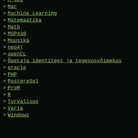
M-401
Mac
Machine Learning
Matemaatika
Math
MSP430
Muusika
neo4j
openCL
Õpetaja identiteet ja tegevusvõimekus
oracle
PHP
PostgreSql
ProM
R
Turvalisus
Varia
Windows