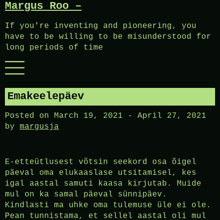
Margus Roo –
Skip
to
If you're inventing and pioneering, you
content
have to be willing to be misunderstood for
long periods of time
Menu
Emakeelepäev
Posted on
March 19, 2021
-
April 27, 2021
by
margusja
E-etteütlusest võtsin seekord osa õigel
päeval oma elukaaslase utsitamisel, kes
igal aastal samuti kaasa kirjutab. Muide
mul on ka samal päeval sünnipäev.
Kindlasti ma uhke oma tulemuse üle ei ole.
Pean tunnistama, et sellel aastal oli mul