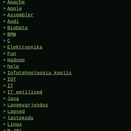
Apache
Apple
Assembler
Audi
BigData
BMW
C
Elektroonika
Fun
Hadoop
help
Infotehnoloogia koolis
IOT
IT
IT eetilised
Java
Langevarjundus
Lapsed
lastekodu
Linux