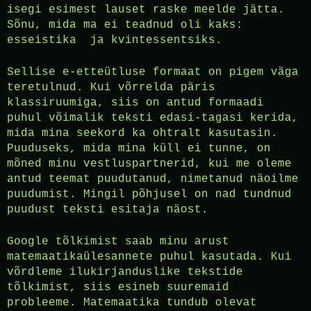
isegi esimest lauset raske meelde jätta.
Sõnu, mida ma ei teadnud oli kaks:
esseistika ja kvintessentsiks.
Sellise e-etteütluse formaat on pigem väga
teretulnud. Kui võrrelda päris
klassiruumiga, siis on antud formaadi
puhul võimalik teksti edasi-tagasi kerida,
mida mina seekord ka ohtralt kasutasin.
Puuduseks, mida mina küll ei tunne, on
mõned minu vestluspartnerid, kui me oleme
antud teemat puudutanud, nimetanud näoilme
puudumist. Mingil põhjusel on nad tundnud
puudust teksti esitaja näost.
Google tõlkimist saab minu arust
matemaatikaülesannete puhul kasutada. Kui
võrdleme ilukirjanduslike tekstide
tõlkimist, siis esineb suuremaid
probleeme. Matemaatika tundub olevat