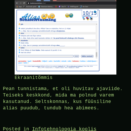
Ekraanitõmmis
Pean tunnistama, et oli huvitav ajaviide.
Teiseks keskkond, mida ma polnud varem
kasutanud. Seltskonnas, kus füüsiline
alias puudub, tundub hea abimees.
Posted in
Infotehnoloogia koolis