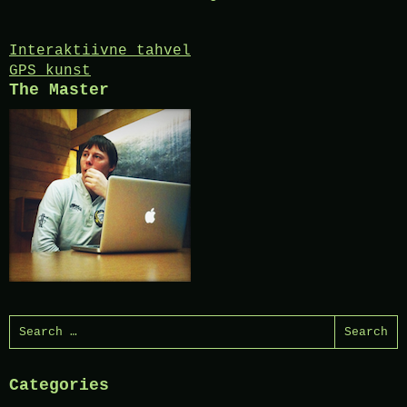
Post
Interaktiivne tahvel
GPS kunst
navigation
The Master
Search
for:
Categories