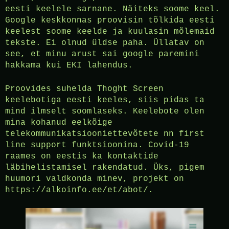
eesti keelele sarnane. Näiteks soome keel.
Google keskkonnas proovisin tõlkida eesti
keelest soome keelde ja kuulasin mõlemaid
tekste. Ei olnud üldse paha. Üllatav on
see, et minu arust sai google paremini
hakkama kui EKI lahendus.
Proovides suhelda Thoght Screen
keelebotiga eesti keeles, siis pidas ta
mind ilmselt soomlaseks. Keelebote olen
mina kohanud eelkõige
telekommunikatsiooniettevõtete nn first
line support funktsioonina. Covid-19
raames on eestis ka kontaktide
läbihelistamisel rakendatud. Üks, pigem
huumori valdkonda minev, projekt on
https://alkoinfo.ee/et/abot/.