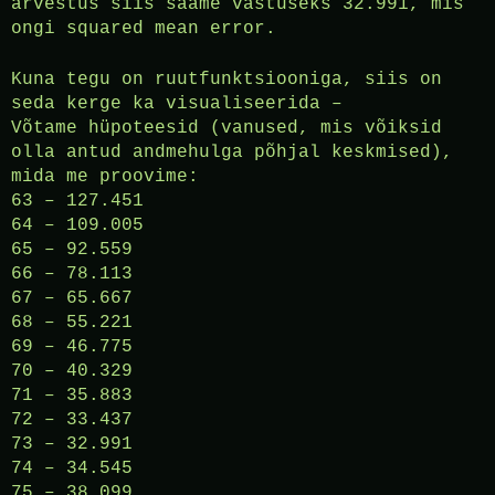
arvestus siis saame vastuseks 32.991, mis
ongi squared mean error.
Kuna tegu on ruutfunktsiooniga, siis on
seda kerge ka visualiseerida –
Võtame hüpoteesid (vanused, mis võiksid
olla antud andmehulga põhjal keskmised),
mida me proovime:
63 – 127.451
64 – 109.005
65 – 92.559
66 – 78.113
67 – 65.667
68 – 55.221
69 – 46.775
70 – 40.329
71 – 35.883
72 – 33.437
73 – 32.991
74 – 34.545
75 – 38.099