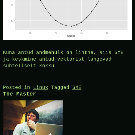
Kuna antud andmehulk on lihtne, siis SME
ja keskmine antud vektorist langevad
suhteliselt kokku
Posted in
Linux
Tagged
SME
The Master