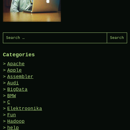
Search
for:
Categories
Apache
Apple
Assembler
Audi
BigData
BMW
C
Elektroonika
Fun
Hadoop
help